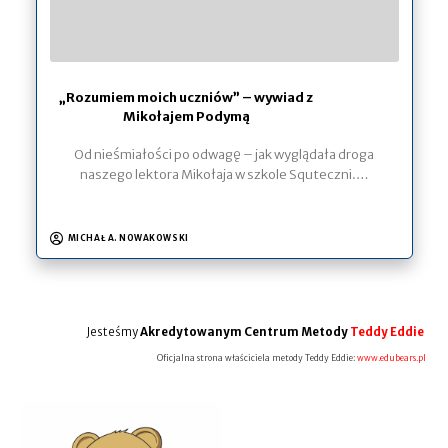
„Rozumiem moich uczniów” – wywiad z
Mikołajem Podymą
Od nieśmiałości po odwagę – jak wyglądała droga
naszego lektora Mikołaja w szkole Squteczni.…
MICHAŁ A. NOWAKOWSKI
Jesteśmy
Akredytowanym Centrum Metody
Teddy Eddie
Oficjalna strona właściciela metody Teddy Eddie:
www.edubears.pl