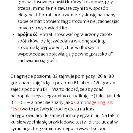
głos w stosownej chwili i kończyć rozmowę, gdy
trzeba, mimo że nie zawsze czyni to w sposób
elegancki. Potrafi podtrzymać dyskusję na znany
sobie temat potwierdzając zrozumienie, zachęcając
innych do wypowiedzi itp.
Spójność.
Potrafi stosować ograniczony zasób
spójników, by łączyć zdania w jedną spójną,
zrozumiałą wypowiedź, choć w dłuższych
wypowiedziach pojawiają się pewne „przeskoki” i
zachwiania ciągłości.
Osiągnięcie poziomu B2 zajmuje pomiędzy 120 a 180
godzinami zajęć idąc z poziomu B1 lub ok. 120 godzin
zajęć z poziomu B1+. Warto dodać, że aby zdać
najpopularniejsze egzaminy certyfikujące (takie jak telc
B2 i FCE – a obecnie znany jako
Cambridge English:
First
) warto poświęcić trochę czasu na kurs
przygotowujący do samej formuły egzaminu. Na takim
kursie wypełnia się przykładowe testy i bierze udział w
symulacjach egzaminu ustnego, a wszystko pod