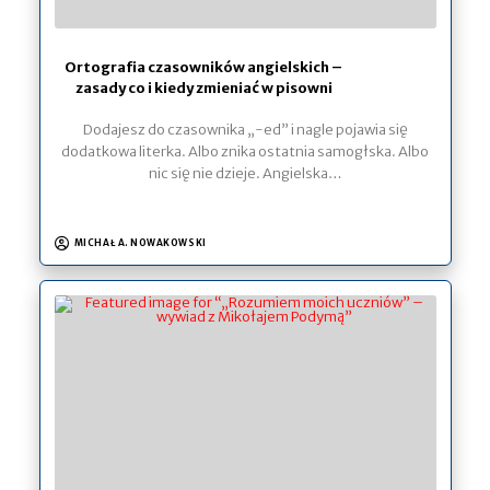
Ortografia czasowników angielskich –
zasady co i kiedy zmieniać w pisowni
Dodajesz do czasownika „-ed” i nagle pojawia się
dodatkowa literka. Albo znika ostatnia samogłska. Albo
nic się nie dzieje. Angielska…
MICHAŁ A. NOWAKOWSKI