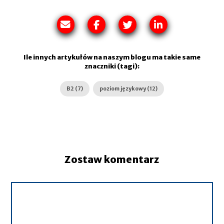
Ile innych artykułów na naszym blogu ma takie same
znaczniki (tagi):
B2 (7)
poziom językowy (12)
Zostaw komentarz