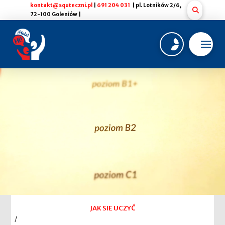
kontakt@squteczni.pl
|
691 204 031
| pl. Lotników 2/6,
72-100 Goleniów |
JAK SIE UCZYĆ
/