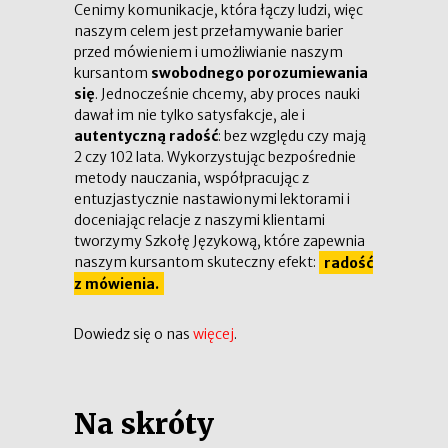
Cenimy komunikacje, która łączy ludzi, więc
naszym celem jest przełamywanie barier
przed mówieniem i umożliwianie naszym
kursantom
swobodnego porozumiewania
się
. Jednocześnie chcemy, aby proces nauki
dawał im nie tylko satysfakcje, ale i
autentyczną radość
: bez względu czy mają
2 czy 102 lata. Wykorzystując bezpośrednie
metody nauczania, współpracując z
entuzjastycznie nastawionymi lektorami i
doceniając relacje z naszymi klientami
tworzymy Szkołę Językową, które zapewnia
naszym kursantom skuteczny efekt:
radość
z mówienia.
Dowiedz się o nas
więcej
.
Na skróty