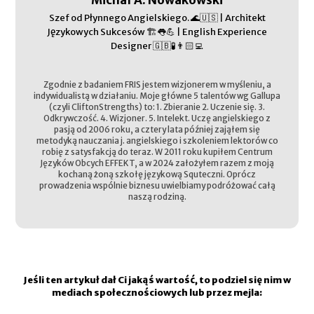
Michał A. Nowakowski
Szef od Płynnego Angielskiego. 🌊🇺🇸 | Architekt
Językowych Sukcesów 🏗️👅💪 | English Experience
Designer 🇬🇧🧪👨🏻‍💻
Zgodnie z badaniem FRIS jestem wizjonerem w myśleniu, a
indywidualistą w działaniu. Moje główne 5 talentów wg Gallupa
(czyli CliftonStrengths) to: 1. Zbieranie 2. Uczenie się. 3.
Odkrywczość. 4. Wizjoner. 5. Intelekt. Uczę angielskiego z
pasją od 2006 roku, a cztery lata później zająłem się
metodyką nauczania j. angielskiego i szkoleniem lektorów co
robię z satysfakcją do teraz. W 2011 roku kupiłem Centrum
Języków Obcych EFFEKT, a w 2024 założyłem razem z moją
kochaną żoną szkołę językową Squteczni. Oprócz
prowadzenia wspólnie biznesu uwielbiamy podróżować całą
naszą rodziną.
Jeśli ten artykuł dał Ci jakąś wartość, to podziel się nim w
mediach społecznościowych lub przez mejla: