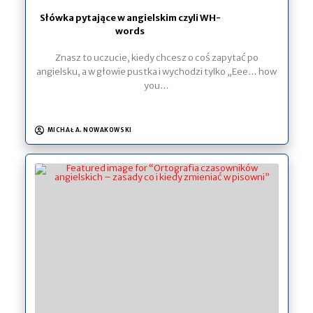
Słówka pytające w angielskim czyli WH-
words
Znasz to uczucie, kiedy chcesz o coś zapytać po
angielsku, a w głowie pustka i wychodzi tylko „Eee… how
you…
MICHAŁ A. NOWAKOWSKI