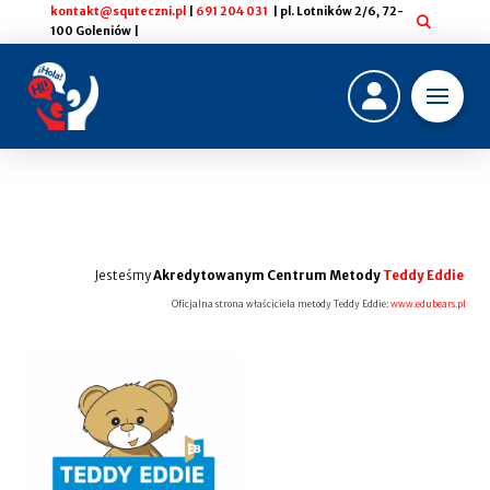
kontakt@squteczni.pl
|
691 204 031
| pl. Lotników 2/6, 72-
100 Goleniów |
Jesteśmy
Akredytowanym Centrum Metody
Teddy Eddie
Oficjalna strona właściciela metody Teddy Eddie:
www.edubears.pl