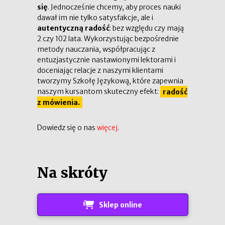
się
. Jednocześnie chcemy, aby proces nauki
dawał im nie tylko satysfakcje, ale i
autentyczną radość
: bez względu czy mają
2 czy 102 lata. Wykorzystując bezpośrednie
metody nauczania, współpracując z
entuzjastycznie nastawionymi lektorami i
doceniając relacje z naszymi klientami
tworzymy Szkołę Językową, które zapewnia
naszym kursantom skuteczny efekt:
radość
z mówienia.
Dowiedz się o nas
więcej
.
Na skróty
Sklep online