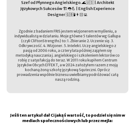
Szef od Płynnego Angielskiego. 🌊🇺🇸 | Architekt
Językowych Sukcesów 🏗️👅💪 | English Experience
Designer 🇬🇧🧪👨🏻‍💻
Zgodnie z badaniem FRIS jestem wizjonerem w myśleniu, a
indywidualistą w działaniu. Moje główne 5 talentów wg Gallupa
(czyli CliftonStrengths) to: 1. Zbieranie 2. Uczenie się. 3.
Odkrywczość. 4. Wizjoner. 5. Intelekt. Uczę angielskiego z
pasją od 2006 roku, a cztery lata później zająłem się
metodyką nauczania j. angielskiego i szkoleniem lektorów co
robię z satysfakcją do teraz. W 2011 roku kupiłem Centrum
Języków Obcych EFFEKT, a w 2024 założyłem razem z moją
kochaną żoną szkołę językową Squteczni. Oprócz
prowadzenia wspólnie biznesu uwielbiamy podróżować całą
naszą rodziną.
Jeśli ten artykuł dał Ci jakąś wartość, to podziel się nim w
mediach społecznościowych lub przez mejla: