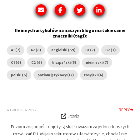
Ile innych artykułów na naszym blogu ma takie same
znaczniki (tagi):
A1 (7)
A2 (6)
angielski (69)
B1 (7)
B2 (7)
C1 (6)
C2 (6)
hiszpański (5)
niemiecki (7)
polski (6)
poziom językowy (12)
rosyjski (4)
REPLY
4 GRUDNIA 2017
Joasia
Poziom znajomości objęty tą skalą uważam za jedno z lepszych
rozwiązań EU. Mi jako rekruterowi ułatwiło życie, chociaż nie