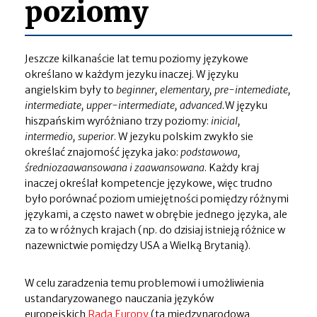
poziomy
Jeszcze kilkanaście lat temu poziomy językowe
określano w każdym jezyku inaczej. W języku
angielskim były to
beginner, elementary, pre-intemediate,
intermediate, upper-intermediate, advanced.
W języku
hiszpańskim wyróżniano trzy poziomy:
inicial,
intermedio, superior
. W jezyku polskim zwykło sie
określać znajomość języka jako:
podstawowa,
średniozaawansowana i zaawansowana
. Każdy kraj
inaczej określał kompetencje językowe, więc trudno
było porównać poziom umiejętności pomiędzy różnymi
językami, a często nawet w obrębie jednego języka, ale
za to w różnych krajach (np. do dzisiaj istnieją różnice w
nazewnictwie pomiędzy USA a Wielką Brytanią).
W celu zaradzenia temu problemowi i umożliwienia
ustandaryzowanego nauczania języków
europejskich
Rada Europy
(ta międzynarodowa