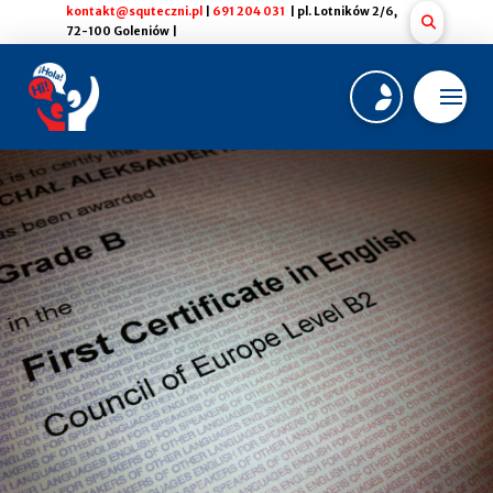
kontakt@squteczni.pl
|
691 204 031
| pl. Lotników 2/6,
72-100 Goleniów |