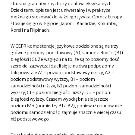
struktur gramatycznych czy działów leksykalnych.
Dzieki temu opis ten jest uniwersalny i w praktyce
można go stosować do każdego języka. Oprócz Europy
stosuje się go w Egipcie, Japonii, Kanadzie, Kolumbii,
Korei i na Filipinach.
W CEFR kompetencje językowe podzielone są na trzy
główne poziomy: podstawowy (A), samodzielności (B) i
biegłości (C). Ze względu na to, że są to poziomy dość
szerokie, zazwyczaj dzieli się je na dwa podpoziomy. I
tak powstaje A1 - poziom podstawowy nizszy, A2 -
poziom podstawowy wyższy, B1 - poziom
samodzielności niższy, B2 poziom samodzielności
wyższy, C1 - poziom biegłości niższy i C2 - poziom
biegłości wyższy. Czasem wyodrębnia sie jeszcze
poziom B1+ (pomiedzy B1 a B2), ponieważ opanowanie
poziomu samodzielności zajmuje znacznie więcej czasu
niż podstawowego.
Czy chciałbyś dowiedzieć się jaki masz poziom