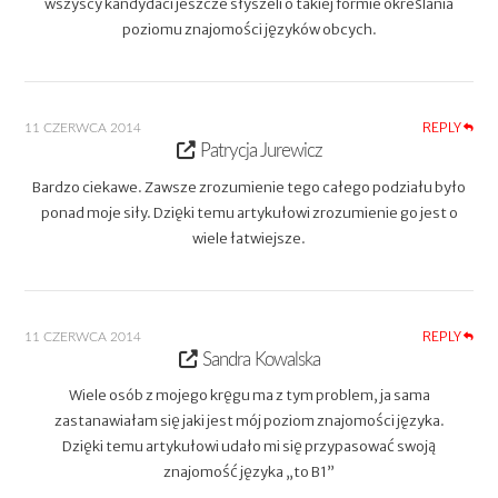
wszyscy kandydaci jeszcze słyszeli o takiej formie określania
poziomu znajomości języków obcych.
REPLY
11 CZERWCA 2014
Patrycja Jurewicz
Bardzo ciekawe. Zawsze zrozumienie tego całego podziału było
ponad moje siły. Dzięki temu artykułowi zrozumienie go jest o
wiele łatwiejsze.
REPLY
11 CZERWCA 2014
Sandra Kowalska
Wiele osób z mojego kręgu ma z tym problem, ja sama
zastanawiałam się jaki jest mój poziom znajomości języka.
Dzięki temu artykułowi udało mi się przypasować swoją
znajomość języka „to B1”