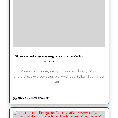
Słówka pytające w angielskim czyli WH-
words
Znasz to uczucie, kiedy chcesz o coś zapytać po
angielsku, a w głowie pustka i wychodzi tylko „Eee… how
you…
MICHAŁ A. NOWAKOWSKI