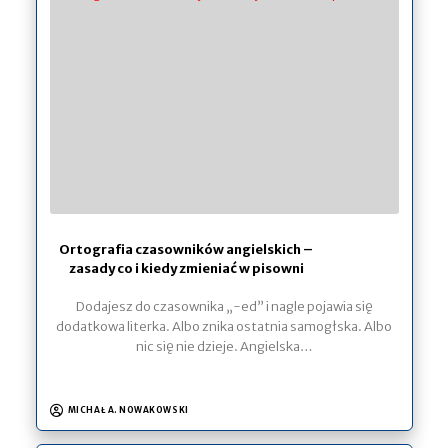
Ortografia czasowników angielskich –
zasady co i kiedy zmieniać w pisowni
Dodajesz do czasownika „-ed” i nagle pojawia się
dodatkowa literka. Albo znika ostatnia samogłska. Albo
nic się nie dzieje. Angielska…
MICHAŁ A. NOWAKOWSKI