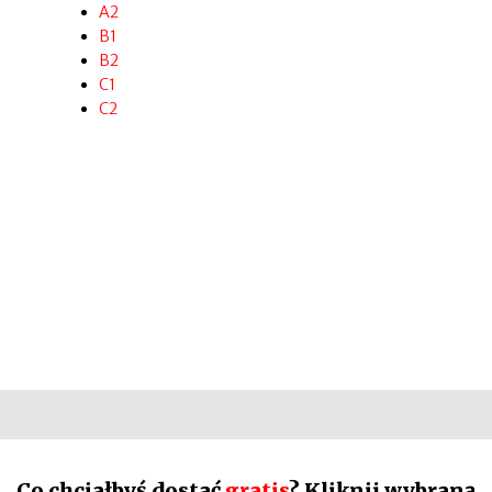
A2
B1
B2
C1
C2
Co chciałbyś dostać
gratis
? Kliknij wybraną