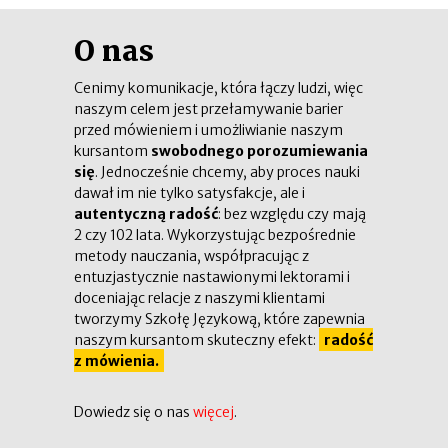
O nas
Cenimy komunikacje, która łączy ludzi, więc
naszym celem jest przełamywanie barier
przed mówieniem i umożliwianie naszym
kursantom
swobodnego porozumiewania
się
. Jednocześnie chcemy, aby proces nauki
dawał im nie tylko satysfakcje, ale i
autentyczną radość
: bez względu czy mają
2 czy 102 lata. Wykorzystując bezpośrednie
metody nauczania, współpracując z
entuzjastycznie nastawionymi lektorami i
doceniając relacje z naszymi klientami
tworzymy Szkołę Językową, które zapewnia
naszym kursantom skuteczny efekt:
radość
z mówienia.
Dowiedz się o nas
więcej
.