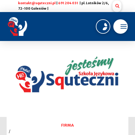
kontakt@squteczni.pl
|
691 204 031
| pl. Lotników 2/6,
72-100 Goleniów |
FIRMA
/