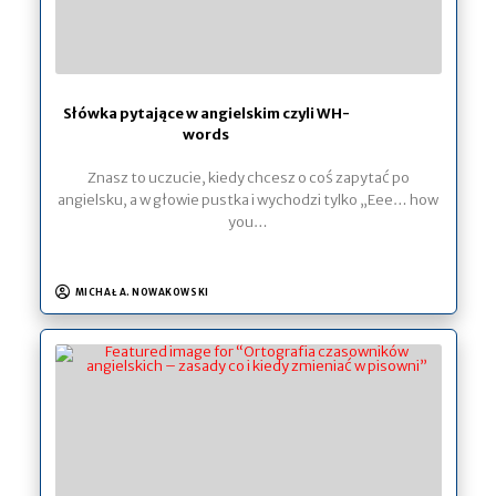
Słówka pytające w angielskim czyli WH-
words
Znasz to uczucie, kiedy chcesz o coś zapytać po
angielsku, a w głowie pustka i wychodzi tylko „Eee… how
you…
MICHAŁ A. NOWAKOWSKI