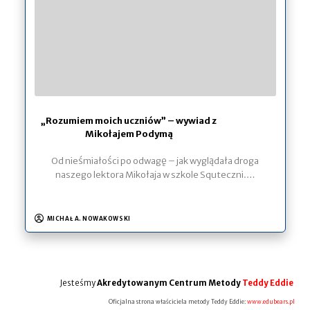
„Rozumiem moich uczniów” – wywiad z
Mikołajem Podymą
Od nieśmiałości po odwagę – jak wyglądała droga
naszego lektora Mikołaja w szkole Squteczni.…
MICHAŁ A. NOWAKOWSKI
Jesteśmy
Akredytowanym Centrum Metody
Teddy Eddie
Oficjalna strona właściciela metody Teddy Eddie:
www.edubears.pl