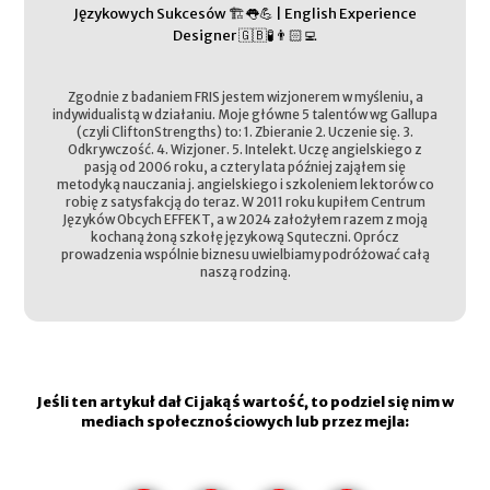
Językowych Sukcesów 🏗️👅💪 | English Experience
Designer 🇬🇧🧪👨🏻‍💻
Zgodnie z badaniem FRIS jestem wizjonerem w myśleniu, a
indywidualistą w działaniu. Moje główne 5 talentów wg Gallupa
(czyli CliftonStrengths) to: 1. Zbieranie 2. Uczenie się. 3.
Odkrywczość. 4. Wizjoner. 5. Intelekt. Uczę angielskiego z
pasją od 2006 roku, a cztery lata później zająłem się
metodyką nauczania j. angielskiego i szkoleniem lektorów co
robię z satysfakcją do teraz. W 2011 roku kupiłem Centrum
Języków Obcych EFFEKT, a w 2024 założyłem razem z moją
kochaną żoną szkołę językową Squteczni. Oprócz
prowadzenia wspólnie biznesu uwielbiamy podróżować całą
naszą rodziną.
Jeśli ten artykuł dał Ci jakąś wartość, to podziel się nim w
mediach społecznościowych lub przez mejla: