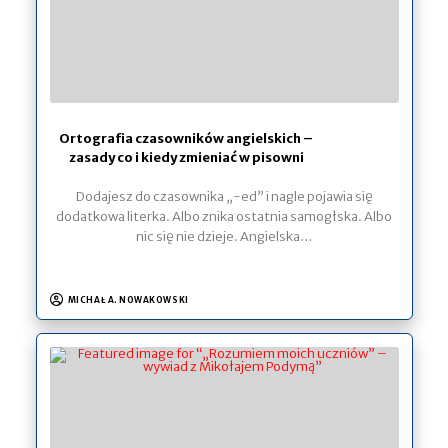
Ortografia czasowników angielskich –
zasady co i kiedy zmieniać w pisowni
Dodajesz do czasownika „-ed” i nagle pojawia się
dodatkowa literka. Albo znika ostatnia samogłska. Albo
nic się nie dzieje. Angielska…
MICHAŁ A. NOWAKOWSKI