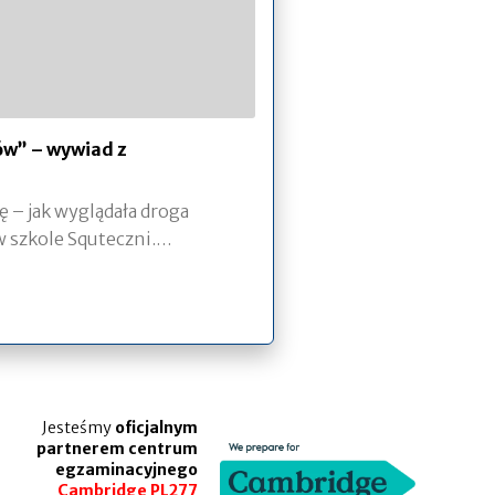
w” – wywiad z
 – jak wyglądała droga
w szkole Squteczni.…
Jesteśmy
oficjalnym
partnerem centrum
egzaminacyjnego
Cambridge PL277