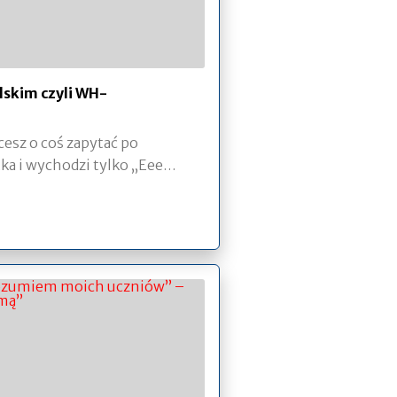
lskim czyli WH-
cesz o coś zapytać po
tka i wychodzi tylko „Eee…