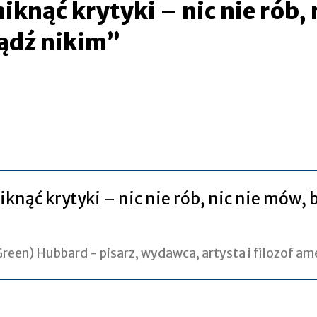
iknąć krytyki – nic nie rób, 
ądź nikim”
knąć krytyki – nic nie rób, nic nie mów, 
Green) Hubbard - pisarz, wydawca, artysta i filozof a