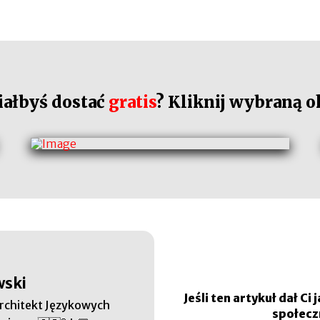
iałbyś dostać
gratis
? Kliknij wybraną o
wski
Jeśli ten artykuł dał C
Architekt Językowych
społecz