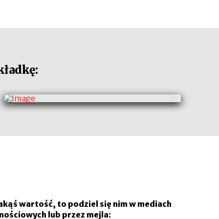
kładkę:
i jakąś wartość, to podziel się nim w mediach
nościowych lub przez mejla: