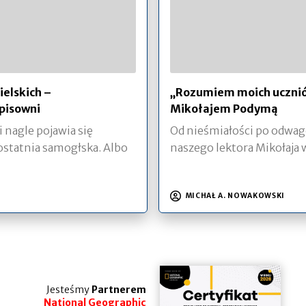
elskich –
„Rozumiem moich ucznió
 pisowni
Mikołajem Podymą
 nagle pojawia się
Od nieśmiałości po odwagę
 ostatnia samogłska. Albo
naszego lektora Mikołaja 
MICHAŁ A. NOWAKOWSKI
Jesteśmy
Partnerem
National Geographic