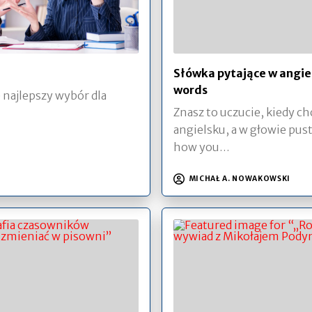
Słówka pytające w angie
words
 najlepszy wybór dla
Znasz to uczucie, kiedy ch
angielsku, a w głowie pus
how you…
MICHAŁ A. NOWAKOWSKI