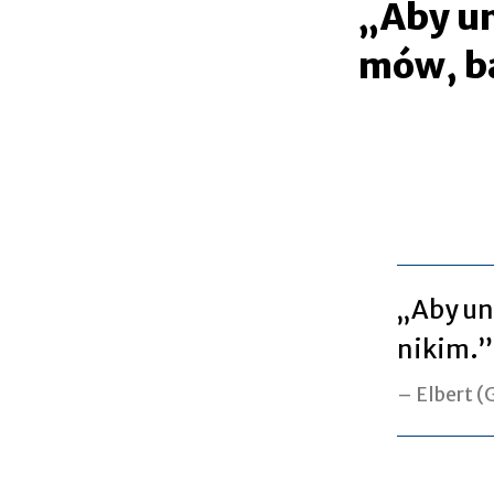
„Aby un
mów, b
„Aby uni
nikim.”
Elbert (