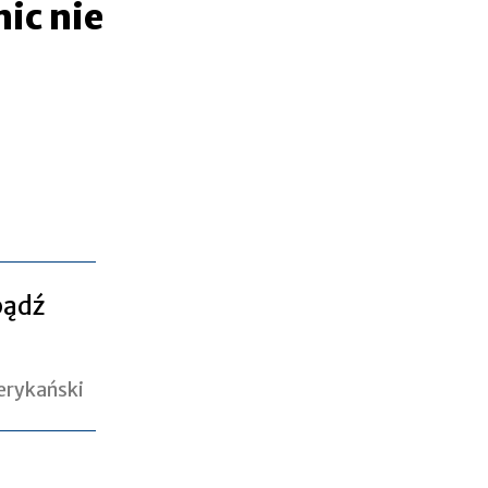
nic nie
bądź
merykański