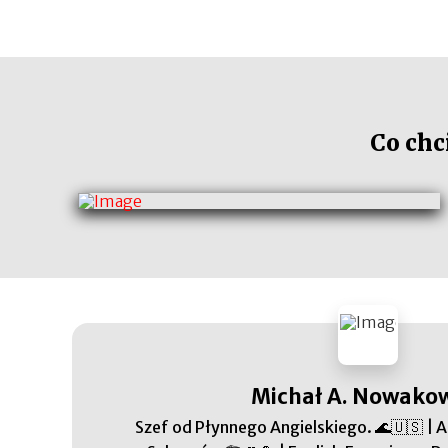
Co chc
Michał A. Nowako
Szef od Płynnego Angielskiego. 🌊🇺🇸 | 