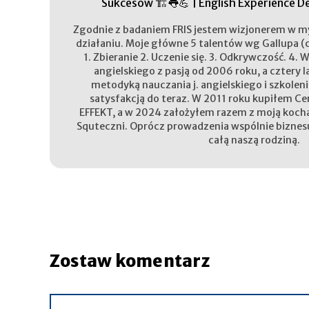
Sukcesów 🏗️👅💪 | English Experience De
Zgodnie z badaniem FRIS jestem wizjonerem w my
działaniu. Moje główne 5 talentów wg Gallupa (c
1. Zbieranie 2. Uczenie się. 3. Odkrywczość. 4. W
angielskiego z pasją od 2006 roku, a cztery l
metodyką nauczania j. angielskiego i szkolen
satysfakcją do teraz. W 2011 roku kupiłem 
EFFEKT, a w 2024 założyłem razem z moją koch
Squteczni. Oprócz prowadzenia wspólnie bizne
całą naszą rodziną.
Zostaw komentarz