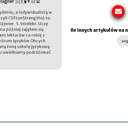
signer 🇬🇧🧪👨🏻‍💻
śleniu, a indywidualistą w
zyli CliftonStrengths) to:
izjoner. 5. Intelekt. Uczę
ata później zająłem się
Ile innych artykułów na 
iem lektorów co robię z
Centrum Języków Obcych
ang
aną żoną szkołę językową
su uwielbiamy podróżować