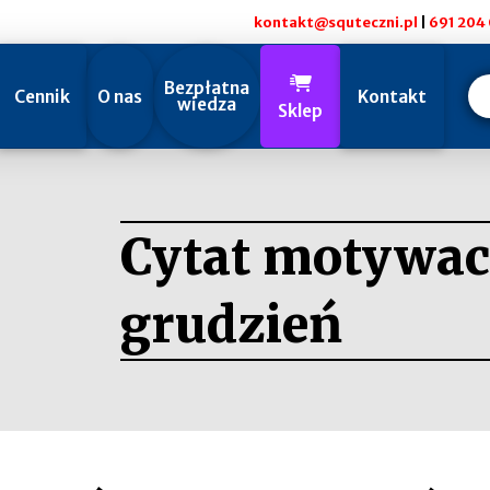
kontakt@squteczni.pl
|
691 204 
Bezpłatna
Cennik
O nas
Kontakt
wiedza
Sklep
Cytat motywac
grudzień