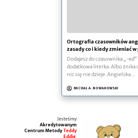
Ortografia czasowników angi
zasady co i kiedy zmieniać w
Dodajesz do czasownika „-ed” i
dodatkowa literka. Albo znika
nic się nie dzieje. Angielska…
MICHAŁ A. NOWAKOWSKI
Jesteśmy
Akredytowanym
Centrum Metody
Teddy
Eddie