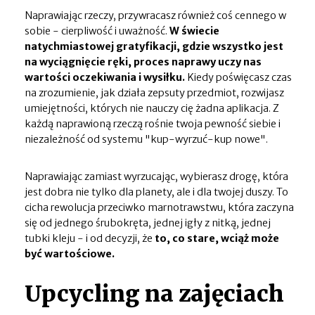
Naprawiając rzeczy, przywracasz również coś cennego w
sobie - cierpliwość i uważność.
W świecie
natychmiastowej gratyfikacji, gdzie wszystko jest
na wyciągnięcie ręki, proces naprawy uczy nas
wartości oczekiwania i wysiłku.
Kiedy poświęcasz czas
na zrozumienie, jak działa zepsuty przedmiot, rozwijasz
umiejętności, których nie nauczy cię żadna aplikacja. Z
każdą naprawioną rzeczą rośnie twoja pewność siebie i
niezależność od systemu "kup-wyrzuć-kup nowe".
Naprawiając zamiast wyrzucając, wybierasz drogę, która
jest dobra nie tylko dla planety, ale i dla twojej duszy. To
cicha rewolucja przeciwko marnotrawstwu, która zaczyna
się od jednego śrubokręta, jednej igły z nitką, jednej
tubki kleju - i od decyzji, że
to, co stare, wciąż może
być wartościowe.
Upcycling na zajęciach