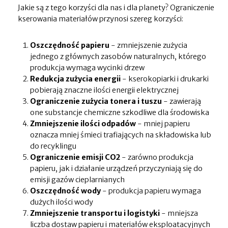
Jakie są z tego korzyści dla nas i dla planety? Ograniczenie
kserowania materiałów przynosi szereg korzyści:
Oszczędność papieru
- zmniejszenie zużycia
jednego z głównych zasobów naturalnych, którego
produkcja wymaga wycinki drzew
Redukcja zużycia energii
- kserokopiarki i drukarki
pobierają znaczne ilości energii elektrycznej
Ograniczenie zużycia tonera i tuszu
- zawierają
one substancje chemiczne szkodliwe dla środowiska
Zmniejszenie ilości odpadów
- mniej papieru
oznacza mniej śmieci trafiających na składowiska lub
do recyklingu
Ograniczenie emisji CO2
- zarówno produkcja
papieru, jak i działanie urządzeń przyczyniają się do
emisji gazów cieplarnianych
Oszczędność wody
- produkcja papieru wymaga
dużych ilości wody
Zmniejszenie transportu i logistyki
- mniejsza
liczba dostaw papieru i materiałów eksploatacyjnych