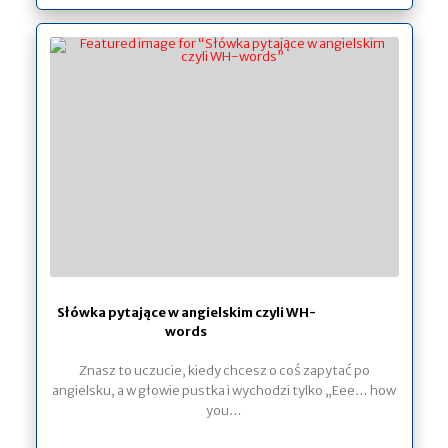
Słówka pytające w angielskim czyli WH-
words
Znasz to uczucie, kiedy chcesz o coś zapytać po
angielsku, a w głowie pustka i wychodzi tylko „Eee… how
you…