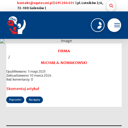
kontakt@squteczni.pl
|
691 204 031
| pl. Lotników 2/6,
72-100 Goleniów |
FIRMA
/
MICHAŁ A. NOWAKOWSKI
Opublikowano: 5 maja 2025
Zaktualizowano: 10 marca 2026
Ilość komentarzy: 0
Skomentuj artykuł
Poprzedni
Następny