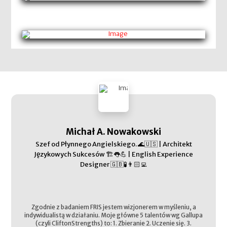
Michał A. Nowakowski
Szef od Płynnego Angielskiego. 🌊🇺🇸 | Architekt
Językowych Sukcesów 🏗️👅💪 | English Experience
Designer 🇬🇧🧪👨🏻‍💻
Zgodnie z badaniem FRIS jestem wizjonerem w myśleniu, a
indywidualistą w działaniu. Moje główne 5 talentów wg Gallupa
(czyli CliftonStrengths) to: 1. Zbieranie 2. Uczenie się. 3.