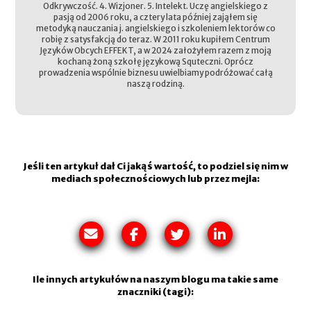
Odkrywczość. 4. Wizjoner. 5. Intelekt. Uczę angielskiego z
pasją od 2006 roku, a cztery lata później zająłem się
metodyką nauczania j. angielskiego i szkoleniem lektorów co
robię z satysfakcją do teraz. W 2011 roku kupiłem Centrum
Języków Obcych EFFEKT, a w 2024 założyłem razem z moją
kochaną żoną szkołę językową Squteczni. Oprócz
prowadzenia wspólnie biznesu uwielbiamy podróżować całą
naszą rodziną.
Jeśli ten artykuł dał Ci jakąś wartość, to podziel się nim w
mediach społecznościowych lub przez mejla:
Ile innych artykułów na naszym blogu ma takie same
znaczniki (tagi):