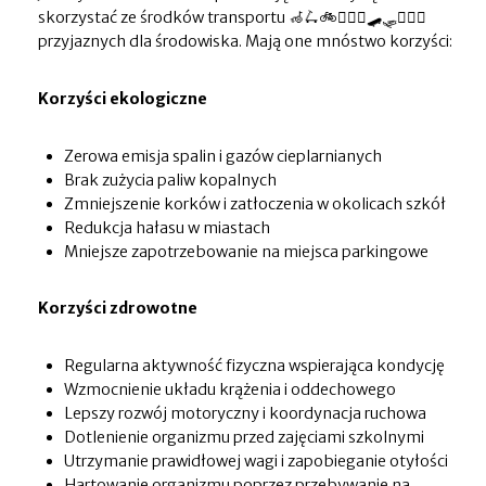
skorzystać ze środków transportu 🦽🛴🚲🏊🏼‍♀️🛹🛷🏄🏽‍♀️
przyjaznych dla środowiska. Mają one mnóstwo korzyści:
Korzyści ekologiczne
Zerowa emisja spalin i gazów cieplarnianych
Brak zużycia paliw kopalnych
Zmniejszenie korków i zatłoczenia w okolicach szkół
Redukcja hałasu w miastach
Mniejsze zapotrzebowanie na miejsca parkingowe
Korzyści zdrowotne
Regularna aktywność fizyczna wspierająca kondycję
Wzmocnienie układu krążenia i oddechowego
Lepszy rozwój motoryczny i koordynacja ruchowa
Dotlenienie organizmu przed zajęciami szkolnymi
Utrzymanie prawidłowej wagi i zapobieganie otyłości
Hartowanie organizmu poprzez przebywanie na