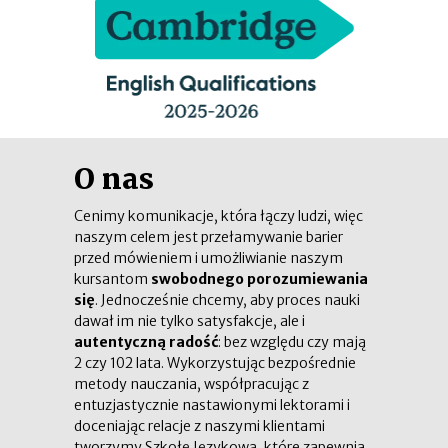
O nas
Cenimy komunikacje, która łączy ludzi, więc
naszym celem jest przełamywanie barier
przed mówieniem i umożliwianie naszym
kursantom
swobodnego porozumiewania
się
. Jednocześnie chcemy, aby proces nauki
dawał im nie tylko satysfakcje, ale i
autentyczną radość
: bez względu czy mają
2 czy 102 lata. Wykorzystując bezpośrednie
metody nauczania, współpracując z
entuzjastycznie nastawionymi lektorami i
doceniając relacje z naszymi klientami
tworzymy Szkołę Językową, które zapewnia