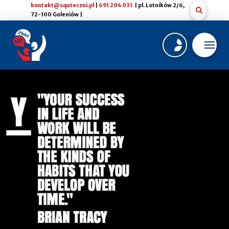
kontakt@squteczni.pl
|
691 204 031
| pl. Lotników 2/6,
72-100 Goleniów |