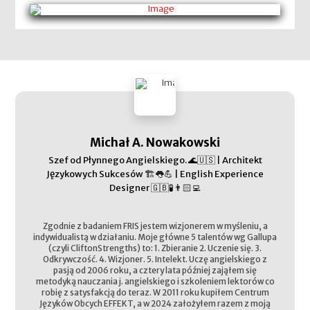
Michał A. Nowakowski
Szef od Płynnego Angielskiego. 🌊🇺🇸 | Architekt
Językowych Sukcesów 🏗️👅💪 | English Experience
Designer 🇬🇧🧪👨🏻‍💻
Zgodnie z badaniem FRIS jestem wizjonerem w myśleniu, a
indywidualistą w działaniu. Moje główne 5 talentów wg Gallupa
(czyli CliftonStrengths) to: 1. Zbieranie 2. Uczenie się. 3.
Odkrywczość. 4. Wizjoner. 5. Intelekt. Uczę angielskiego z
pasją od 2006 roku, a cztery lata później zająłem się
metodyką nauczania j. angielskiego i szkoleniem lektorów co
robię z satysfakcją do teraz. W 2011 roku kupiłem Centrum
Języków Obcych EFFEKT, a w 2024 założyłem razem z moją