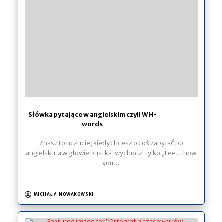
Słówka pytające w angielskim czyli WH-
words
Znasz to uczucie, kiedy chcesz o coś zapytać po
angielsku, a w głowie pustka i wychodzi tylko „Eee… how
you…
MICHAŁ A. NOWAKOWSKI