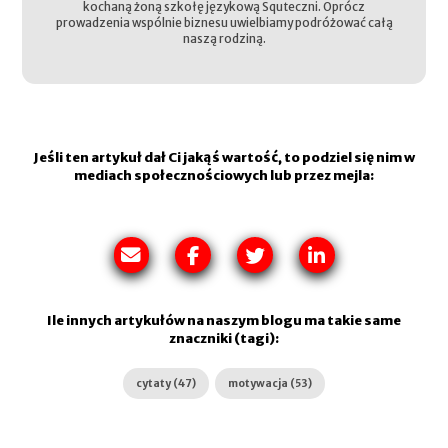
kochaną żoną szkołę językową Squteczni. Oprócz
prowadzenia wspólnie biznesu uwielbiamy podróżować całą
naszą rodziną.
Jeśli ten artykuł dał Ci jakąś wartość, to podziel się nim w
mediach społecznościowych lub przez mejla:
Ile innych artykułów na naszym blogu ma takie same
znaczniki (tagi):
cytaty (47)
motywacja (53)