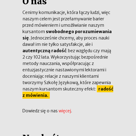
O nas
Cenimy komunikacje, która łączy ludzi, więc
naszym celem jest przełamywanie barier
przed mówieniem i umożliwianie naszym
kursantom
swobodnego porozumiewania
się
. Jednocześnie chcemy, aby proces nauki
dawał im nie tylko satysfakcje, ale i
autentyczną radość
: bez względu czy mają
2 czy 102 lata. Wykorzystując bezpośrednie
metody nauczania, współpracując z
entuzjastycznie nastawionymi lektorami i
doceniając relacje z naszymi klientami
tworzymy Szkołę Językową, które zapewnia
naszym kursantom skuteczny efekt:
radość
z mówienia.
Dowiedz się o nas
więcej
.