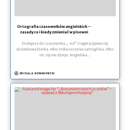
Ortografia czasowników angielskich –
zasady co i kiedy zmieniać w pisowni
Dodajesz do czasownika „-ed” i nagle pojawia się
dodatkowa literka. Albo znika ostatnia samogłska. Albo
nic się nie dzieje. Angielska…
MICHAŁ A. NOWAKOWSKI