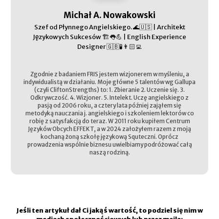
Michał A. Nowakowski
Szef od Płynnego Angielskiego. 🌊🇺🇸 | Architekt
Językowych Sukcesów 🏗️👅💪 | English Experience
Designer 🇬🇧🧪👨🏻‍💻
Zgodnie z badaniem FRIS jestem wizjonerem w myśleniu, a
indywidualistą w działaniu. Moje główne 5 talentów wg Gallupa
(czyli CliftonStrengths) to: 1. Zbieranie 2. Uczenie się. 3.
Odkrywczość. 4. Wizjoner. 5. Intelekt. Uczę angielskiego z
pasją od 2006 roku, a cztery lata później zająłem się
metodyką nauczania j. angielskiego i szkoleniem lektorów co
robię z satysfakcją do teraz. W 2011 roku kupiłem Centrum
Języków Obcych EFFEKT, a w 2024 założyłem razem z moją
kochaną żoną szkołę językową Squteczni. Oprócz
prowadzenia wspólnie biznesu uwielbiamy podróżować całą
naszą rodziną.
Jeśli ten artykuł dał Ci jakąś wartość, to podziel się nim w