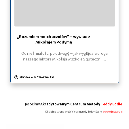
„Rozumiem moich uczniów” – wywiad z
Mikołajem Podymą
Od nieśmiałości po odwagę – jak wyglądała droga
naszego lektora Mikołaja w szkole Squteczni.…
MICHAŁ A. NOWAKOWSKI
Jesteśmy
Akredytowanym Centrum Metody
Teddy Eddie
Oficjalna strona właściciela metody Teddy Eddie:
www.edubears.pl