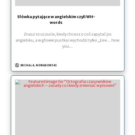
Słówka pytające w angielskim czyli WH-
words
Znasz to uczucie, kiedy chcesz o coś zapytać po
angielsku, a w głowie pustka i wychodzi tylko „Eee… how
you…
MICHAŁ A. NOWAKOWSKI