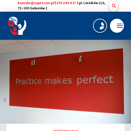
kontakt@squteczni.pl
|
691 204 031
| pl. Lotników 2/6,
72-100 Goleniów |